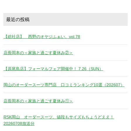
最近の投稿
【総社店】 西野のオヤジふぁい。vol.78
店長岡本の＜家族と過ごす夏休み②＞
【原尾島店】フォーマルフェア開催中！ 7.26（SUN）
岡山のオーダースーツ専門店 口コミランキング10選（202607）
店長岡本の＜家族と過ごす夏休み①＞
RSK岡山 オーダースーツ、値段もサイズもちょうどええ！
20260708放送分