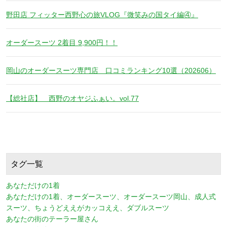
野田店 フィッター西野心の旅VLOG『微笑みの国タイ編④』
オーダースーツ 2着目 9,900円！！
岡山のオーダースーツ専門店 口コミランキング10選（202606）
【総社店】 西野のオヤジふぁい。vol.77
タグ一覧
あなただけの1着
あなただけの1着、オーダースーツ、オーダースーツ岡山、成人式
スーツ、ちょうどええがカッコええ、ダブルスーツ
あなたの街のテーラー屋さん