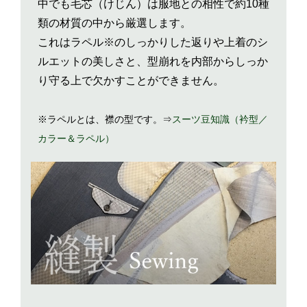
中でも毛芯（けじん）は服地との相性で約10種
類の材質の中から厳選します。
これはラペル※のしっかりした返りや上着のシ
ルエットの美しさと、型崩れを内部からしっか
り守る上で欠かすことができません。
※ラペルとは、襟の型です。⇒
スーツ豆知識（衿型／
カラー＆ラペル）