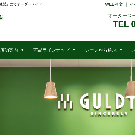
WEB注文
｜
イ
縫製」にてオーダーメイド！
オーダース
店
TEL 
店舗案内
商品ラインナップ
シーンから選ぶ