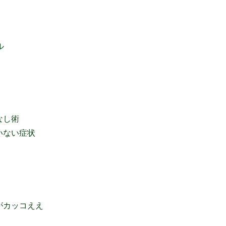
ル
なし術
いない症状
がカッコええ