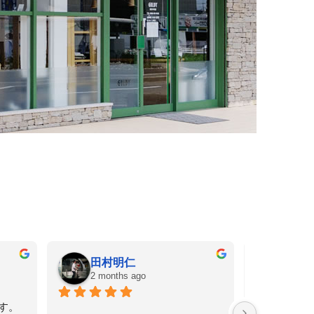
秀一
上野
2 months ago
6 mon
スーツが急に必要になり短納期に
スーツに対