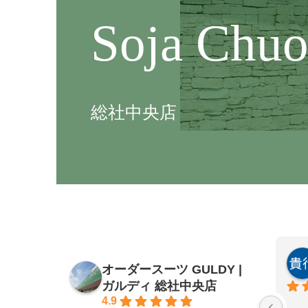
Soja Chu
総社中央店
田村明仁
オーダースーツ GULDY |
2 months ago
ガルディ 総社中央店
で満足です。
4.9