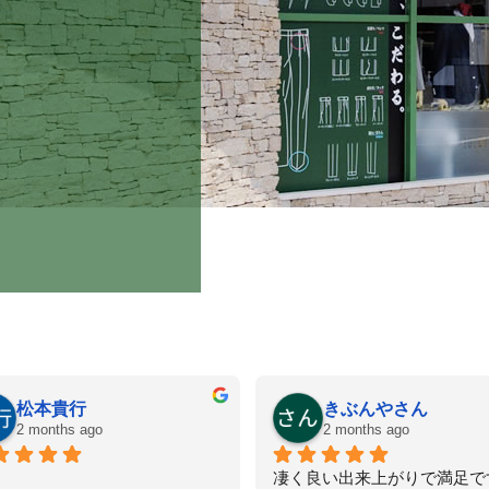
o
坂本宏
daisuke fujioka
2 months ago
2 months ago