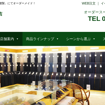
WEB注文
｜
イ
縫製」にてオーダーメイド！
オーダース
店
TEL 
店舗案内
商品ラインナップ
シーンから選ぶ