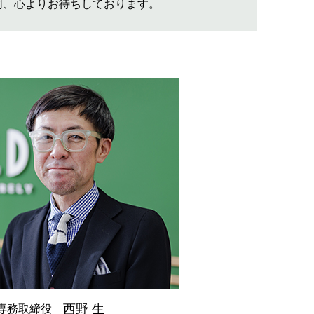
同、心よりお待ちしております。
西野 生
専務取締役