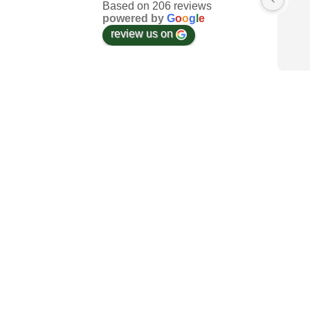
Based on 206 reviews
powered by
G
o
o
g
l
e
review us on