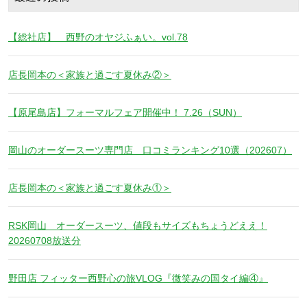
【総社店】 西野のオヤジふぁい。vol.78
店長岡本の＜家族と過ごす夏休み②＞
【原尾島店】フォーマルフェア開催中！ 7.26（SUN）
岡山のオーダースーツ専門店 口コミランキング10選（202607）
店長岡本の＜家族と過ごす夏休み①＞
RSK岡山 オーダースーツ、値段もサイズもちょうどええ！
20260708放送分
野田店 フィッター西野心の旅VLOG『微笑みの国タイ編④』