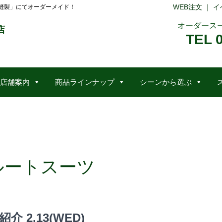
WEB注文
｜
イ
縫製」にてオーダーメイド！
オーダース
店
TEL 
店舗案内
商品ラインナップ
シーンから選ぶ
ルートスーツ
2.13(WED)