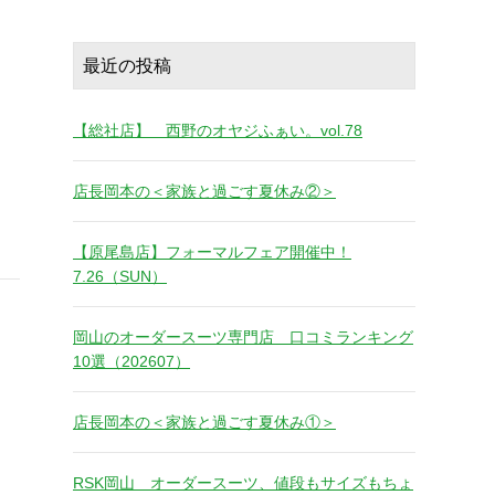
最近の投稿
【総社店】 西野のオヤジふぁい。vol.78
店長岡本の＜家族と過ごす夏休み②＞
【原尾島店】フォーマルフェア開催中！
7.26（SUN）
岡山のオーダースーツ専門店 口コミランキング
10選（202607）
店長岡本の＜家族と過ごす夏休み①＞
RSK岡山 オーダースーツ、値段もサイズもちょ