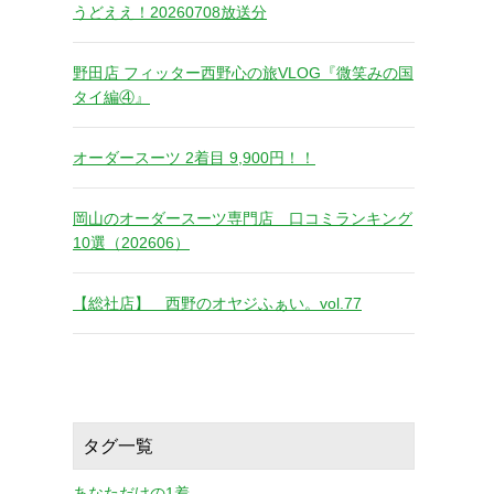
うどええ！20260708放送分
野田店 フィッター西野心の旅VLOG『微笑みの国
タイ編④』
オーダースーツ 2着目 9,900円！！
岡山のオーダースーツ専門店 口コミランキング
10選（202606）
【総社店】 西野のオヤジふぁい。vol.77
タグ一覧
あなただけの1着