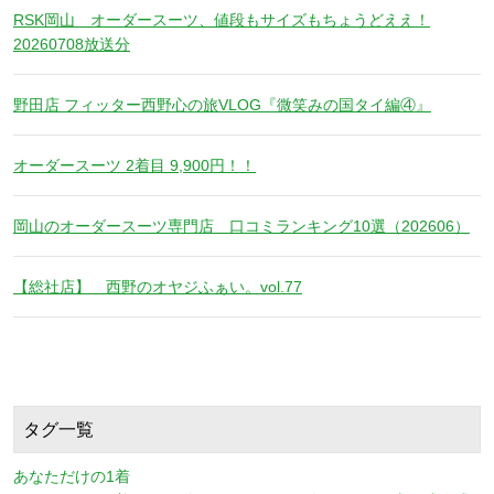
RSK岡山 オーダースーツ、値段もサイズもちょうどええ！
20260708放送分
野田店 フィッター西野心の旅VLOG『微笑みの国タイ編④』
オーダースーツ 2着目 9,900円！！
岡山のオーダースーツ専門店 口コミランキング10選（202606）
【総社店】 西野のオヤジふぁい。vol.77
タグ一覧
あなただけの1着