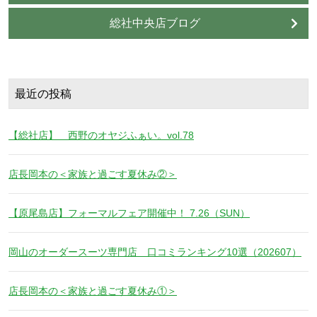
総社中央店ブログ
最近の投稿
【総社店】 西野のオヤジふぁい。vol.78
店長岡本の＜家族と過ごす夏休み②＞
【原尾島店】フォーマルフェア開催中！ 7.26（SUN）
岡山のオーダースーツ専門店 口コミランキング10選（202607）
店長岡本の＜家族と過ごす夏休み①＞