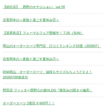
【総社店】 西野のオヤジふぁい。vol.78
店長岡本の＜家族と過ごす夏休み②＞
【原尾島店】フォーマルフェア開催中！ 7.26（SUN）
岡山のオーダースーツ専門店 口コミランキング10選（202607）
店長岡本の＜家族と過ごす夏休み①＞
RSK岡山 オーダースーツ、値段もサイズもちょうどええ！
20260708放送分
野田店 フィッター西野心の旅VLOG『微笑みの国タイ編④』
オーダースーツ 2着目 9,900円！！