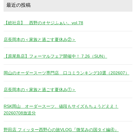
最近の投稿
【総社店】 西野のオヤジふぁい。vol.78
店長岡本の＜家族と過ごす夏休み②＞
【原尾島店】フォーマルフェア開催中！ 7.26（SUN）
岡山のオーダースーツ専門店 口コミランキング10選（202607）
店長岡本の＜家族と過ごす夏休み①＞
RSK岡山 オーダースーツ、値段もサイズもちょうどええ！
20260708放送分
野田店 フィッター西野心の旅VLOG『微笑みの国タイ編④』