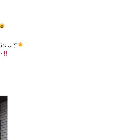
おります
い