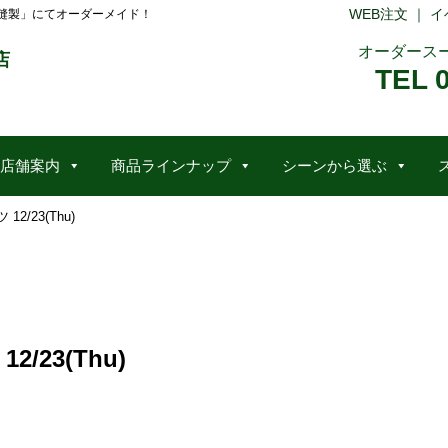
WEB注文
｜
イ
縫製」にてオーダーメイド！
オーダース
店
TEL 
店舗案内
商品ラインナップ
シーンから選ぶ
/23(Thu)
23(Thu)