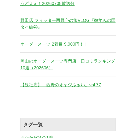
うどええ！20260708放送分
野田店 フィッター西野心の旅VLOG『微笑みの国
タイ編④』
オーダースーツ 2着目 9,900円！！
岡山のオーダースーツ専門店 口コミランキング
10選（202606）
【総社店】 西野のオヤジふぁい。vol.77
タグ一覧
あなただけの1着