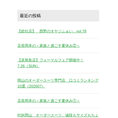
最近の投稿
【総社店】 西野のオヤジふぁい。vol.78
店長岡本の＜家族と過ごす夏休み②＞
【原尾島店】フォーマルフェア開催中！
7.26（SUN）
岡山のオーダースーツ専門店 口コミランキング
10選（202607）
店長岡本の＜家族と過ごす夏休み①＞
RSK岡山 オーダースーツ、値段もサイズもちょ