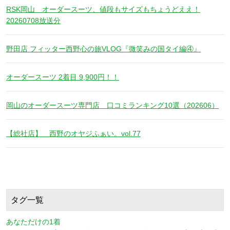
RSK岡山 オーダースーツ、値段もサイズもちょうどええ！
20260708放送分
野田店 フィッター西野心の旅VLOG『微笑みの国タイ編④』
オーダースーツ 2着目 9,900円！！
岡山のオーダースーツ専門店 口コミランキング10選（202606）
【総社店】 西野のオヤジふぁい。vol.77
タグ一覧
あなただけの1着