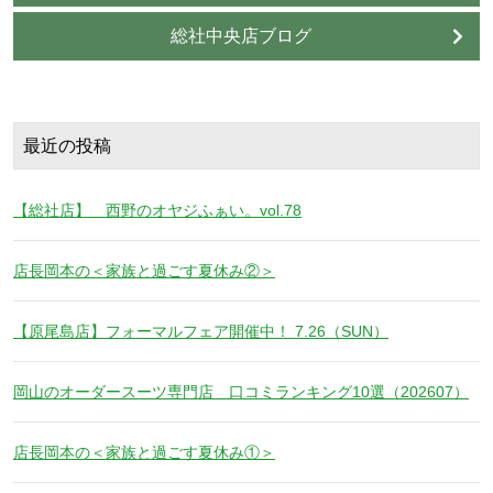
総社中央店ブログ
最近の投稿
【総社店】 西野のオヤジふぁい。vol.78
店長岡本の＜家族と過ごす夏休み②＞
【原尾島店】フォーマルフェア開催中！ 7.26（SUN）
岡山のオーダースーツ専門店 口コミランキング10選（202607）
店長岡本の＜家族と過ごす夏休み①＞