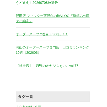
うどええ！20260708放送分
野田店 フィッター西野心の旅VLOG『微笑みの国
タイ編④』
オーダースーツ 2着目 9,900円！！
岡山のオーダースーツ専門店 口コミランキング
10選（202606）
【総社店】 西野のオヤジふぁい。vol.77
タグ一覧
あなただけの1着