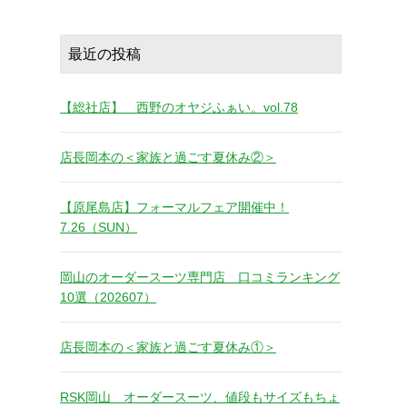
最近の投稿
【総社店】 西野のオヤジふぁい。vol.78
店長岡本の＜家族と過ごす夏休み②＞
【原尾島店】フォーマルフェア開催中！
7.26（SUN）
岡山のオーダースーツ専門店 口コミランキング
10選（202607）
店長岡本の＜家族と過ごす夏休み①＞
RSK岡山 オーダースーツ、値段もサイズもちょ