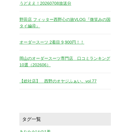
うどええ！20260708放送分
野田店 フィッター西野心の旅VLOG『微笑みの国
タイ編④』
オーダースーツ 2着目 9,900円！！
岡山のオーダースーツ専門店 口コミランキング
10選（202606）
【総社店】 西野のオヤジふぁい。vol.77
タグ一覧
あなただけの1着