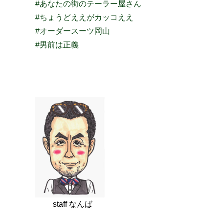
#あなたの街のテーラー屋さん
#ちょうどええがカッコええ
#オーダースーツ岡山
#男前は正義
staff なんば