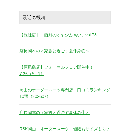
最近の投稿
【総社店】 西野のオヤジふぁい。vol.78
店長岡本の＜家族と過ごす夏休み②＞
【原尾島店】フォーマルフェア開催中！
7.26（SUN）
岡山のオーダースーツ専門店 口コミランキング
10選（202607）
店長岡本の＜家族と過ごす夏休み①＞
RSK岡山 オーダースーツ、値段もサイズもちょ