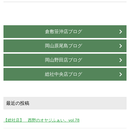
倉敷笹沖店ブログ
岡山原尾島ブログ
岡山野田店ブログ
総社中央店ブログ
最近の投稿
【総社店】 西野のオヤジふぁい。vol.78