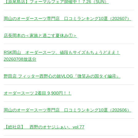
【原尾島店】フォーマルフェア開催中！ 7.26（SUN）
岡山のオーダースーツ専門店 口コミランキング10選（202607）
店長岡本の＜家族と過ごす夏休み①＞
RSK岡山 オーダースーツ、値段もサイズもちょうどええ！
20260708放送分
野田店 フィッター西野心の旅VLOG『微笑みの国タイ編④』
オーダースーツ 2着目 9,900円！！
岡山のオーダースーツ専門店 口コミランキング10選（202606）
【総社店】 西野のオヤジふぁい。vol.77