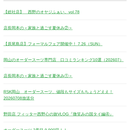
【総社店】 西野のオヤジふぁい。vol.78
店長岡本の＜家族と過ごす夏休み②＞
【原尾島店】フォーマルフェア開催中！ 7.26（SUN）
岡山のオーダースーツ専門店 口コミランキング10選（202607）
店長岡本の＜家族と過ごす夏休み①＞
RSK岡山 オーダースーツ、値段もサイズもちょうどええ！
20260708放送分
野田店 フィッター西野心の旅VLOG『微笑みの国タイ編④』
オーダースーツ 2着目 9,900円！！