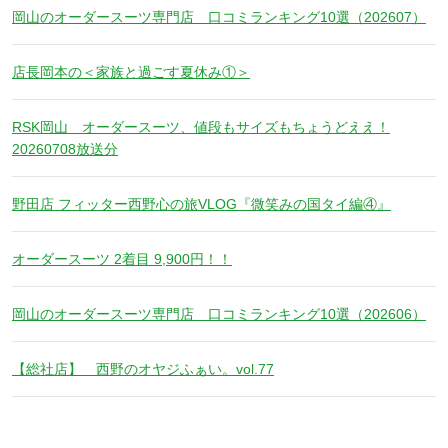
岡山のオーダースーツ専門店 口コミランキング10選（202607）
店長岡本の＜家族と過ごす夏休み①＞
RSK岡山 オーダースーツ、値段もサイズもちょうどええ！
20260708放送分
野田店 フィッター西野心の旅VLOG『微笑みの国タイ編④』
オーダースーツ 2着目 9,900円！！
岡山のオーダースーツ専門店 口コミランキング10選（202606）
【総社店】 西野のオヤジふぁい。vol.77