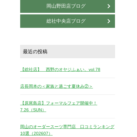
岡山野田店ブログ
総社中央店ブログ
最近の投稿
【総社店】 西野のオヤジふぁい。vol.78
店長岡本の＜家族と過ごす夏休み②＞
【原尾島店】フォーマルフェア開催中！
7.26（SUN）
岡山のオーダースーツ専門店 口コミランキング
10選（202607）