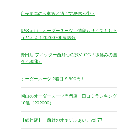
店長岡本の＜家族と過ごす夏休み①＞
RSK岡山 オーダースーツ、値段もサイズもちょ
うどええ！20260708放送分
野田店 フィッター西野心の旅VLOG『微笑みの国
タイ編④』
オーダースーツ 2着目 9,900円！！
岡山のオーダースーツ専門店 口コミランキング
10選（202606）
【総社店】 西野のオヤジふぁい。vol.77