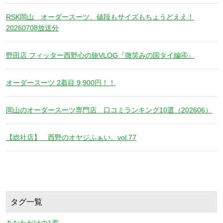
RSK岡山 オーダースーツ、値段もサイズもちょうどええ！
20260708放送分
野田店 フィッター西野心の旅VLOG『微笑みの国タイ編④』
オーダースーツ 2着目 9,900円！！
岡山のオーダースーツ専門店 口コミランキング10選（202606）
【総社店】 西野のオヤジふぁい。vol.77
タグ一覧