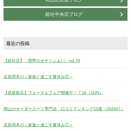
総社中央店ブログ
最近の投稿
【総社店】 西野のオヤジふぁい。vol.78
店長岡本の＜家族と過ごす夏休み②＞
【原尾島店】フォーマルフェア開催中！ 7.26（SUN）
岡山のオーダースーツ専門店 口コミランキング10選（202607）
店長岡本の＜家族と過ごす夏休み①＞