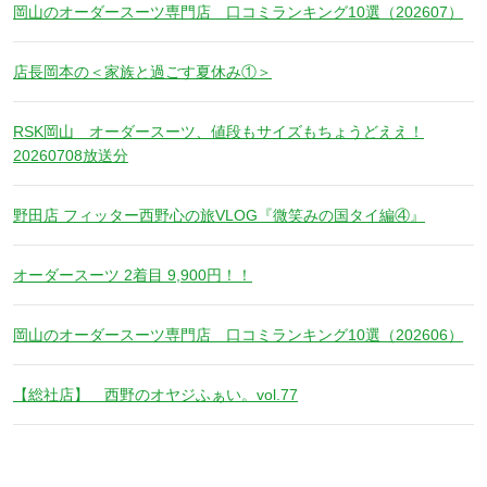
岡山のオーダースーツ専門店 口コミランキング10選（202607）
店長岡本の＜家族と過ごす夏休み①＞
RSK岡山 オーダースーツ、値段もサイズもちょうどええ！
20260708放送分
野田店 フィッター西野心の旅VLOG『微笑みの国タイ編④』
オーダースーツ 2着目 9,900円！！
岡山のオーダースーツ専門店 口コミランキング10選（202606）
【総社店】 西野のオヤジふぁい。vol.77