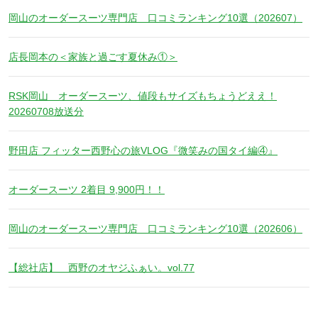
岡山のオーダースーツ専門店 口コミランキング10選（202607）
店長岡本の＜家族と過ごす夏休み①＞
RSK岡山 オーダースーツ、値段もサイズもちょうどええ！
20260708放送分
野田店 フィッター西野心の旅VLOG『微笑みの国タイ編④』
オーダースーツ 2着目 9,900円！！
岡山のオーダースーツ専門店 口コミランキング10選（202606）
【総社店】 西野のオヤジふぁい。vol.77