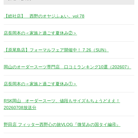
【総社店】 西野のオヤジふぁい。vol.78
店長岡本の＜家族と過ごす夏休み②＞
【原尾島店】フォーマルフェア開催中！ 7.26（SUN）
岡山のオーダースーツ専門店 口コミランキング10選（202607）
店長岡本の＜家族と過ごす夏休み①＞
RSK岡山 オーダースーツ、値段もサイズもちょうどええ！
20260708放送分
野田店 フィッター西野心の旅VLOG『微笑みの国タイ編④』