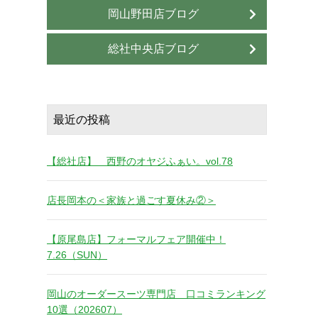
岡山野田店ブログ
総社中央店ブログ
最近の投稿
【総社店】 西野のオヤジふぁい。vol.78
店長岡本の＜家族と過ごす夏休み②＞
【原尾島店】フォーマルフェア開催中！
7.26（SUN）
岡山のオーダースーツ専門店 口コミランキング
10選（202607）