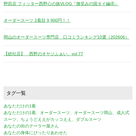
野田店 フィッター西野心の旅VLOG『微笑みの国タイ編④』
オーダースーツ 2着目 9,900円！！
岡山のオーダースーツ専門店 口コミランキング10選（202606）
【総社店】 西野のオヤジふぁい。vol.77
タグ一覧
あなただけの1着
あなただけの1着、オーダースーツ、オーダースーツ岡山、成人式
スーツ、ちょうどええがカッコええ、ダブルスーツ
あなたの街のテーラー屋さん
あなたの身体にぴったりあわせた