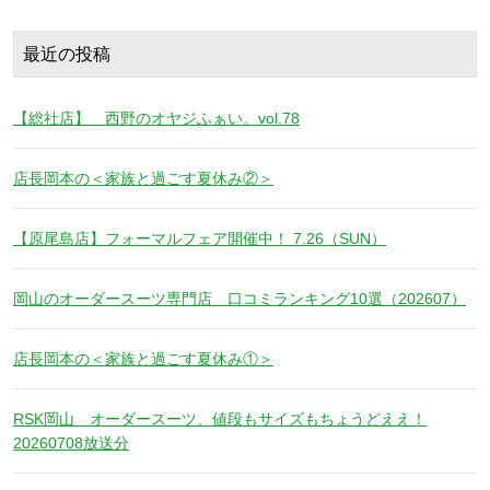
最近の投稿
【総社店】 西野のオヤジふぁい。vol.78
店長岡本の＜家族と過ごす夏休み②＞
【原尾島店】フォーマルフェア開催中！ 7.26（SUN）
岡山のオーダースーツ専門店 口コミランキング10選（202607）
店長岡本の＜家族と過ごす夏休み①＞
RSK岡山 オーダースーツ、値段もサイズもちょうどええ！
20260708放送分