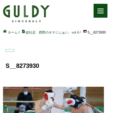
ホーム
/
総社店 西野のオヤジふぁい。vol.4
/
S__8273930
S__8273930