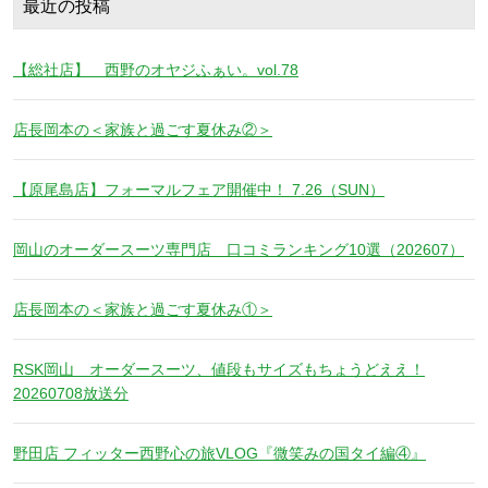
最近の投稿
【総社店】 西野のオヤジふぁい。vol.78
店長岡本の＜家族と過ごす夏休み②＞
【原尾島店】フォーマルフェア開催中！ 7.26（SUN）
岡山のオーダースーツ専門店 口コミランキング10選（202607）
店長岡本の＜家族と過ごす夏休み①＞
RSK岡山 オーダースーツ、値段もサイズもちょうどええ！
20260708放送分
野田店 フィッター西野心の旅VLOG『微笑みの国タイ編④』